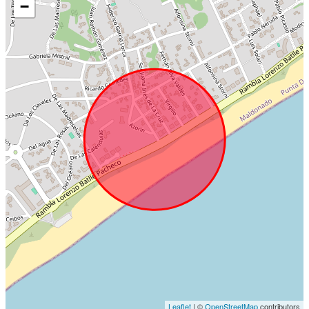
−
Leaflet
| ©
OpenStreetMap
contributors