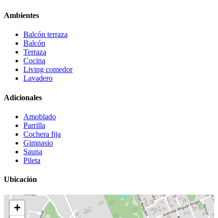
Ambientes
Balcón terraza
Balcón
Terraza
Cocina
Living comedor
Lavadero
Adicionales
Amoblado
Parrilla
Cochera fija
Gimnasio
Sauna
Pileta
Ubicación
+