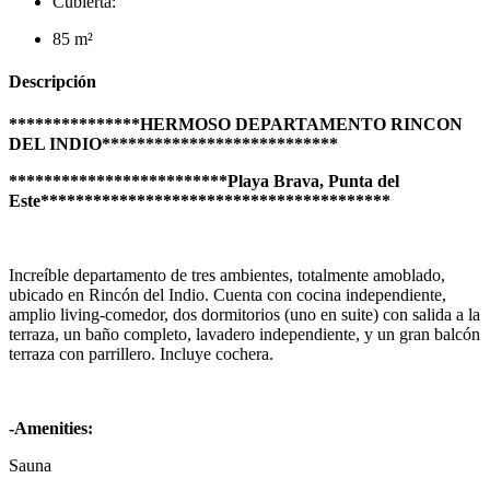
Cubierta:
85 m²
Descripción
***************HERMOSO DEPARTAMENTO RINCON
DEL INDIO***************************
*************************Playa Brava, Punta del
Este****************************************
Increíble departamento de tres ambientes, totalmente amoblado,
ubicado en Rincón del Indio. Cuenta con cocina independiente,
amplio living-comedor, dos dormitorios (uno en suite) con salida a la
terraza, un baño completo, lavadero independiente, y un gran balcón
terraza con parrillero. Incluye cochera.
-Amenities:
Sauna